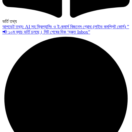
ভর্তি তথ্য
আপডেট তথ্য: AI সহ ফ্রিল্যান্সিং ও ই-কমার্স বিজনেস গ্রোথ (লাইভ কমপ্লিট কোর্স) ”
📢 ১০ম ব্যাচ ভর্তি চলছে। সিট শেষের দিক ‘দ্রুত Inbox”