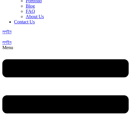
Portfolio
Blog
FAQ
About Us
Contact Us
লগইন
লগইন
Menu