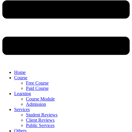
Home
Course
Free Course
Paid Course
Learning
Course Module
Admission
Services
Student Reviews
Client Reviews
Public Services
Others