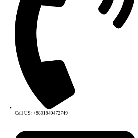
Call US: +8801840472749