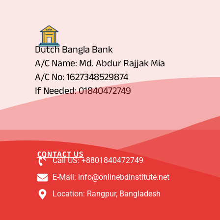
Dutch Bangla Bank
A/C Name: Md. Abdur Rajjak Mia
A/C No: 1627348529874
If Needed: 01840472749
CONTACT US
Call US: +8801840472749
E-Mail: info@onlinebdinstitute.net
Location: Rangpur, Bangladesh