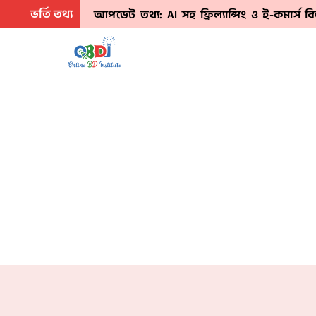
Skip
ভর্তি তথ্য
আপডেট তথ্য: AI সহ ফ্রিল্যান্সিং ও ই-কমার্স 
to
content