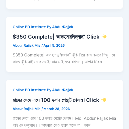
Online BD Institute By AbdurRajjak
$350 Complete| আলহামদুলিল্লাহ” Click
Abdur Rajjak Mia
/
April 5, 2026
$350 Complete| আলহামদুলিল্লাহ” ঝুঁকি নিয়ে কাজ করতে শিখুন, যে
কাজে ঝুঁকি নাই সে কাজে ইনকাম নেই মনে রাখবেন। আপনি স্কিল
Online BD Institute By AbdurRajjak
মাসের শেষে এসে 100 ডলার পেমেন্ট পেলাম।Click
Abdur Rajjak Mia
/
March 28, 2026
মাসের শেষে এসে 100 ডলার পেমেন্ট পেলাম। Md. Abdur Rajjak Mia
ভাই কে ধন্যবাদ।। আপনারা কেও হতাশ হবেন না। কাজ