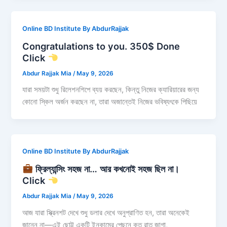
Online BD Institute By AbdurRajjak
Congratulations to you. 350$ Done
Click
Abdur Rajjak Mia
/
May 9, 2026
যারা সময়টা শুধু রিলেশনশিপে ব্যয় করছেন, কিন্তু নিজের ক্যারিয়ারের জন্য
কোনো স্কিল অর্জন করছেন না, তারা অজান্তেই নিজের ভবিষ্যৎকে পিছিয়ে
Online BD Institute By AbdurRajjak
ফ্রিল্যান্সিং সহজ না… আর কখনোই সহজ ছিল না।
Click
Abdur Rajjak Mia
/
May 9, 2026
আজ যারা স্ক্রিনশট দেখে শুধু ডলার দেখে অনুপ্রাণিত হন, তারা অনেকেই
জানেন না—এই ছোট্ট একটি ইনকামের পেছনে কত রাত জাগা,