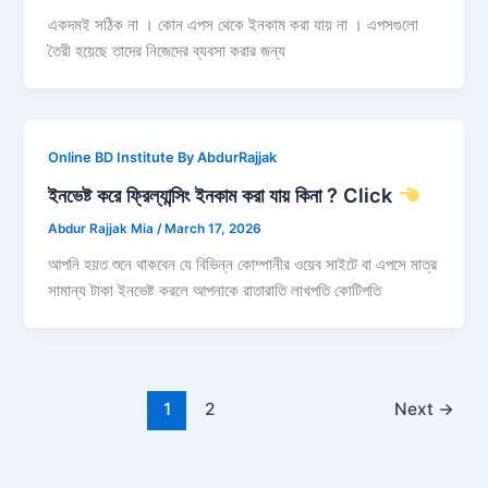
একদমই সঠিক না । কোন এপস থেকে ইনকাম করা যায় না । এপসগুলো
তৈরী হয়েছে তাদের নিজেদের ব্যবসা করার জন্য
Online BD Institute By AbdurRajjak
ইনভেষ্ট করে ফ্রিল্যান্সিং ইনকাম করা যায় কিনা ? Click
Abdur Rajjak Mia
/
March 17, 2026
আপনি হয়ত শুনে থাকবেন যে বিভিন্ন কোম্পানীর ওয়েব সাইটে বা এপসে মাত্র
সামান্য টাকা ইনভেষ্ট করলে আপনাকে রাতারাতি লাখপতি কোটিপতি
1
2
Next
→