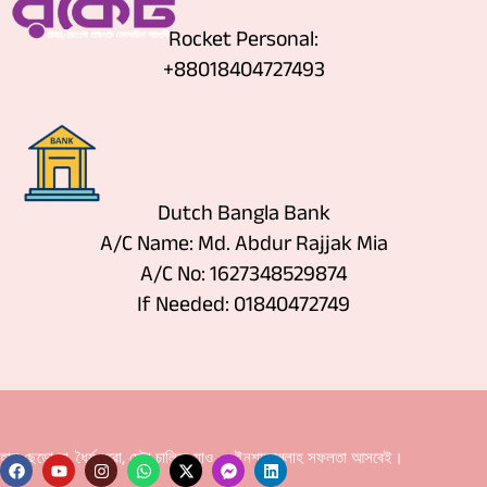
Rocket Personal:
+88018404727493
Dutch Bangla Bank
A/C Name: Md. Abdur Rajjak Mia
A/C No: 1627348529874
If Needed: 01840472749
হাল ছেড়ো না, ধৈর্য ধরো, চেষ্টা চালিয়ে যাও — ইনশাআল্লাহ সফলতা আসবেই।