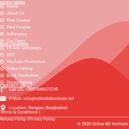
QUICK MENU
F
Y
I
W
X
F
L
Home
a
o
n
h
-
a
i
c
About Us
u
s
a
t
c
n
e
t
t
t
w
e
k
Free Course
b
u
a
s
i
b
e
o
b
g
a
t
o
d
Paid Course
o
e
r
p
t
o
i
Admission
k
a
p
e
k
n
m
r
-
Our Team
OUR COURSES
m
FB Ads Campaign
e
s
SEO
s
e
YouTube Promotion
n
Video Editing
g
e
Book Promotion
r
Dropshipping
CONTACT US
Call US: +8801840472749
E-Mail: info@onlinebdinstitute.net
Location: Rangpur, Bangladesh
Terms & Conditions |
Refund Policy |
Privacy Policy
© 2026 Online BD Institute.