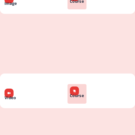
Course
Image
Course
Video