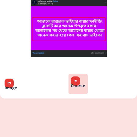
Course
Image