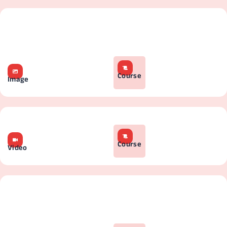
Course
Image
Course
Video