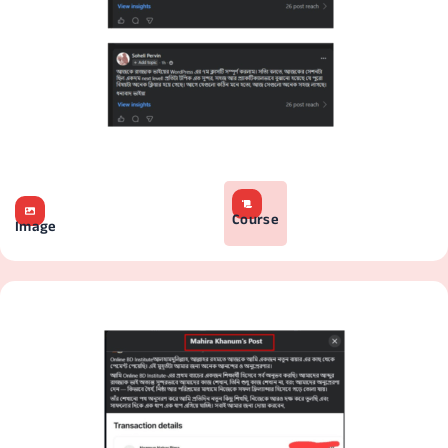
Course
Image