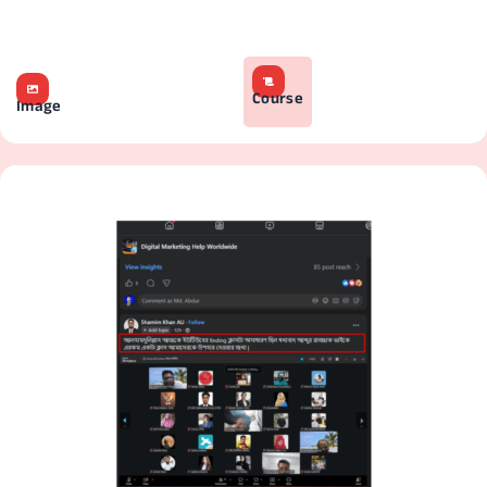
Course
Image