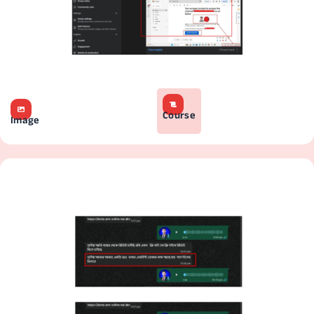
Course
Image