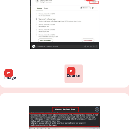
Course
Image