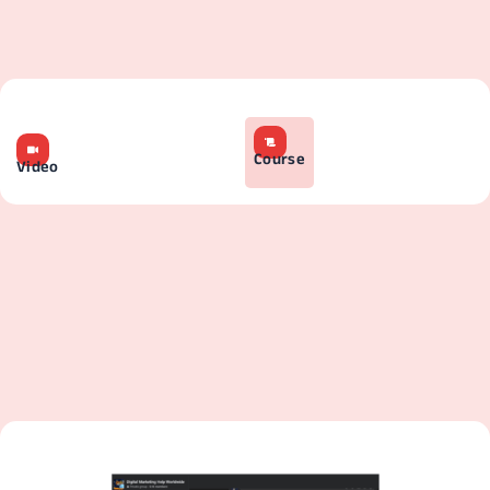
Course
Video