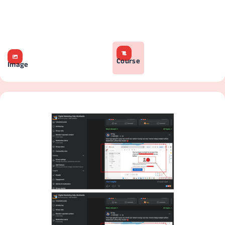
Course
Image