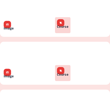
Course
Image
Course
Image