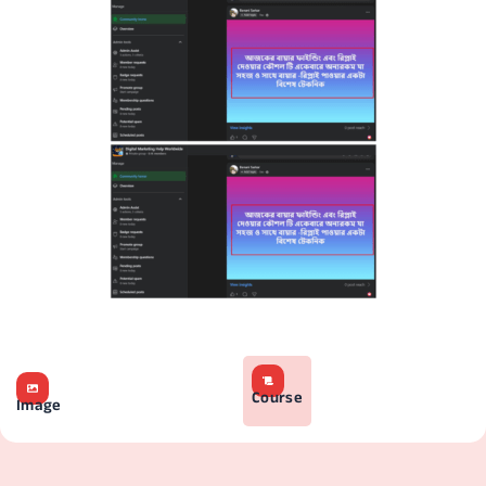
Course
Image