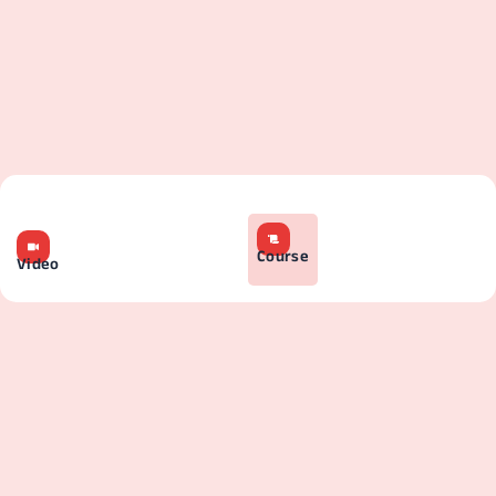
Course
Video