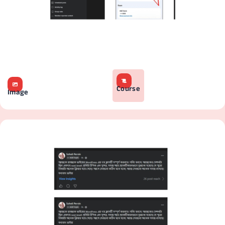
Course
Image