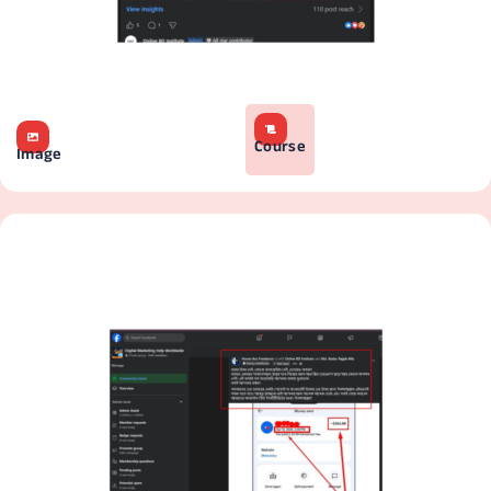
Course
Image