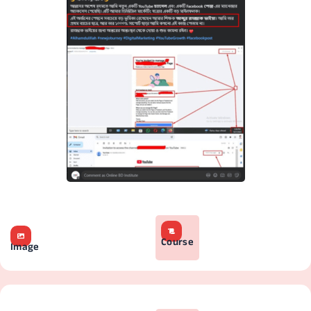
Course
Image