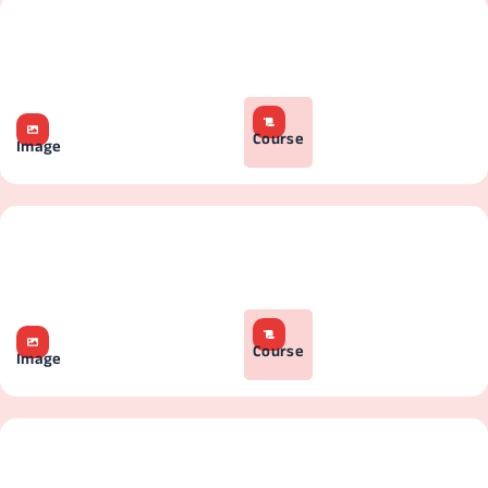
Course
Image
Course
Image