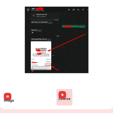
Course
Image