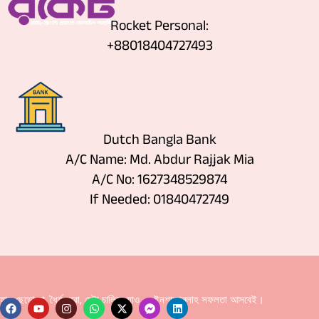
Rocket Personal:
+88018404727493
Dutch Bangla Bank
A/C Name: Md. Abdur Rajjak Mia
A/C No: 1627348529874
If Needed: 01840472749
হাল ছেড়ো না, ধৈর্য ধরো, চেষ্টা চালিয়ে যাও — ইনশাআল্লাহ সফলতা আসবেই।