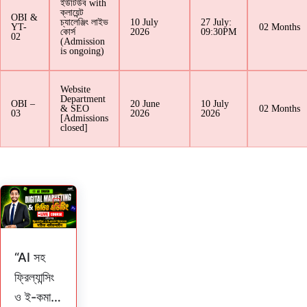
ইউটিউব with
ক্লায়েন্ট
OBI &
চ্যালেঞ্জিং লাইভ
10 July
27 July:
YT-
02 Months
কোর্স
2026
09:30PM
02
(Admission
is ongoing)
Website
Department
OBI –
20 June
10 July
& SEO
02 Months
03
2026
2026
[Admissions
closed]
Original
Current
price
price
was:
is:
৳ 7,050.
৳ 5,050.
“AI সহ
ফ্রিল্যান্সিং
ও ই-কমার্স