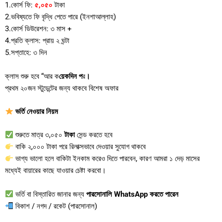
1.কোর্স ফি:
৫,০৫০
টাকা
2.ভবিষ্যতে ফি বৃদ্ধি পেতে পারে (ইনশাআল্লাহ)
3.কোর্স ডিউরেশন: ৩ মাস +
4.প্রতি ক্লাস: প্রায় ২ ঘন্টা
5.সপ্তাহে: ৩ দিন
ক্লাস শুরু হবে “আর ক
য়েকদিন প
র
।
প্রথম ২০জন স্টুডেন্টের জন্য থাকবে বিশেষ অফার
ভর্তি নেওয়ার নিয়ম
শুরুতে মাত্র ৩,০৫০
টাকা
সেন্ড করতে হবে
বাকি ২,০০০ টাকা পরে রিলাক্সভাবে দেওয়ার সুযোগ থাকবে
ভাগ্য ভালো হলে বাকিটা ইনকাম করেও দিতে পারবেন, কারণ আমরা ১ দেড় মাসের
মধ্যেই বায়ারের কাছে যাওয়ার চেষ্টা করবো।
ভর্তি বা বিস্তারিত জানার জন্য
পারসোনালি WhatsApp করতে পারেন
বিকাশ / নগদ / রকেট (পারসোনাল)