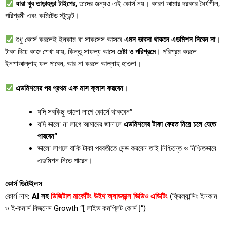
যারা খুব তাড়াহুড়া টাইপের
, তাদের জন্যও এই কোর্স নয়। কারণ আমার দরকার ধৈর্যশীল,
পরিশ্রমী এবং কমিটেড স্টুডেন্ট।
শুধু কোর্স করলেই ইনকাম বা সাকসেস আসবে
এমন ভাবনা থাকলে এডমিশন নিবেন না
।
টাকা দিয়ে কাজ শেখা যায়, কিন্তু সাফল্য আসে
চেষ্টা ও পরিশ্রমে
। পরিশ্রম করলে
ইনশাআল্লাহ ফল পাবেন, আর না করলে আল্লাহ হাওলা।
এডমিশনের পর প্রথম এক মাস ক্লাস করবেন
।
যদি সবকিছু ভালো লাগে কোর্সে থাকবেন”
যদি ভালো না লাগে আমাদের জানালে
এডমিশনের টাকা ফেরত নিয়ে চলে যেতে
পারবেন”
ভালো লাগলে বাকি টাকা পরবর্তীতে সেন্ড করবেন তাই নিশ্চিন্তে ও নিশ্চিতভাবে
এডমিশন নিতে পারেন।
কোর্স ডিটেইলস
কোর্স নাম:
AI সহ
ডিজিটাল মার্কেটিং উইথ অ্যাডভান্স ভিডিও এডিটিং
(ফ্রিল্যান্সিং ইনকাম
ও ই-কমার্স বিজনেস Growth “[ লাইভ কমপ্লিট কোর্স ]”)