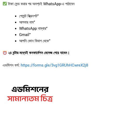
টাকা সেন্ড করার পর অবশ্যই WhatsApp-এ পাঠাবেন
পেমেন্ট স্ক্রিনশট”
আপনার নাম”
WhatsApp নাম্বার”
Gmail”
আপনি কোন বিভাগ থেকে”
২৪ ঘন্টার মধ্যেই কনফার্মেশন মেসেজ পেয়ে যাবেন।
এডমিশন ফর্ম:
https://forms.gle/3vg1GRUhHCwreX2j8
এডমিশনের
সামান্যতম চিত্র