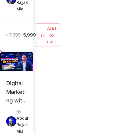
Rajjak
Course
Mia
Add
৳
7,999
to
৳
5,999
cart
Original
Current
price
price
was:
is:
৳ 999.
৳ 599.
Digital
Marketi
ng with
Buyer
By
Finding
Abdur
Rajjak
(Record
Mia