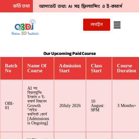
Skip
ভর্তি তথ্য
আপডেট তথ্য: AI সহ ফ্রিল্যান্সিং ও ই-কমার্স
to
বিজনেস গ্রোথ (লাইভ কমপ্লিট কোর্স) ”
১০ম ব্যাচ
content
Menu
লগইন
ভর্তি চলছে। সিট শেষের দিক ‘দ্রুত Inbox”
Our Upcoming Paid Course
Batch
Name Of
Admission
Class
Course
No
Course
Start
Start
Duration
AI সহ
ফ্রিল্যান্সিং
ইনকাম ও ই-
কমার্স বিজনেস
10
OBI-
Growth
20July 2026
August:
3 Months+
01
“লাইভ
9PM
কমপ্লিট কোর্স
[Admissions
is Ongoing]