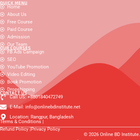
QUICK MENU
F
Y
I
W
X
F
L
Home
a
o
n
h
-
a
i
c
About Us
u
s
a
t
c
n
e
t
t
t
w
e
k
Free Course
b
u
a
s
i
b
e
o
b
g
a
t
o
d
Paid Course
o
e
r
p
t
o
i
Admission
k
a
p
e
k
n
m
r
-
Our Team
OUR COURSES
m
FB Ads Campaign
e
s
SEO
s
e
YouTube Promotion
n
Video Editing
g
e
Book Promotion
r
Dropshipping
CONTACT US
Call US: +8801840472749
E-Mail: info@onlinebdinstitute.net
Location: Rangpur, Bangladesh
Terms & Conditions |
Refund Policy |
Privacy Policy
© 2026 Online BD Institute.