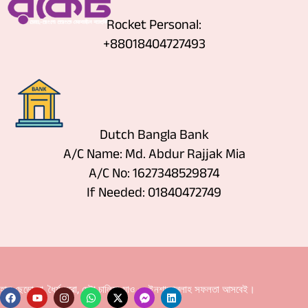
Rocket Personal:
+88018404727493
Dutch Bangla Bank
A/C Name: Md. Abdur Rajjak Mia
A/C No: 1627348529874
If Needed: 01840472749
হাল ছেড়ো না, ধৈর্য ধরো, চেষ্টা চালিয়ে যাও — ইনশাআল্লাহ সফলতা আসবেই।