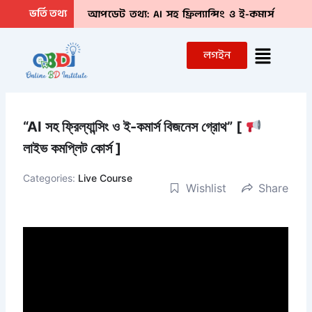
Skip
ভর্তি তথ্য
আপডেট তথ্য: AI সহ ফ্রিল্যান্সিং ও ই-কমার্স
to
বিজনেস গ্রোথ (লাইভ কমপ্লিট কোর্স) ”
১০ম ব্যাচ
content
Menu
লগইন
ভর্তি চলছে। সিট শেষের দিক ‘দ্রুত Inbox”
“AI সহ ফ্রিল্যান্সিং ও ই-কমার্স বিজনেস গ্রোথ” [
লাইভ কমপ্লিট কোর্স ]
Categories:
Live Course
Wishlist
Share