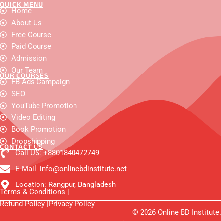
QUICK MENU
F
Y
I
W
X
F
L
Home
a
o
n
h
-
a
i
c
About Us
u
s
a
t
c
n
e
t
t
t
w
e
k
Free Course
b
u
a
s
i
b
e
o
b
g
a
t
o
d
Paid Course
o
e
r
p
t
o
i
Admission
k
a
p
e
k
n
m
r
-
Our Team
OUR COURSES
m
FB Ads Campaign
e
s
SEO
s
e
YouTube Promotion
n
Video Editing
g
e
Book Promotion
r
Dropshipping
CONTACT US
Call US: +8801840472749
E-Mail: info@onlinebdinstitute.net
Location: Rangpur, Bangladesh
Terms & Conditions |
Refund Policy |
Privacy Policy
© 2026 Online BD Institute.