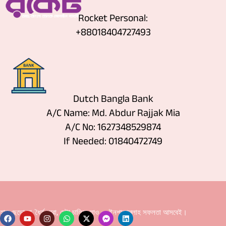
Rocket Personal:
+88018404727493
Dutch Bangla Bank
A/C Name: Md. Abdur Rajjak Mia
A/C No: 1627348529874
If Needed: 01840472749
হাল ছেড়ো না, ধৈর্য ধরো, চেষ্টা চালিয়ে যাও — ইনশাআল্লাহ সফলতা আসবেই।