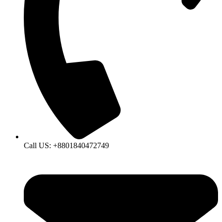
Call US: +8801840472749