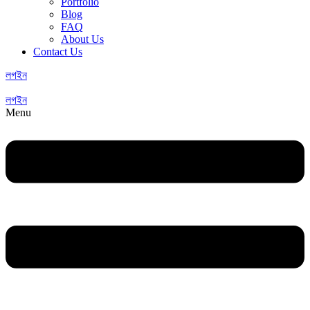
Portfolio
Blog
FAQ
About Us
Contact Us
লগইন
লগইন
Menu