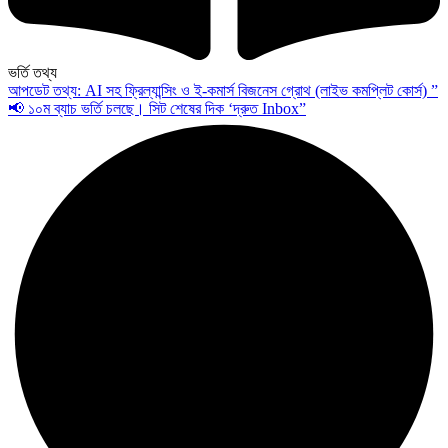
ভর্তি তথ্য
আপডেট তথ্য: AI সহ ফ্রিল্যান্সিং ও ই-কমার্স বিজনেস গ্রোথ (লাইভ কমপ্লিট কোর্স) ”
📢 ১০ম ব্যাচ ভর্তি চলছে। সিট শেষের দিক ‘দ্রুত Inbox”