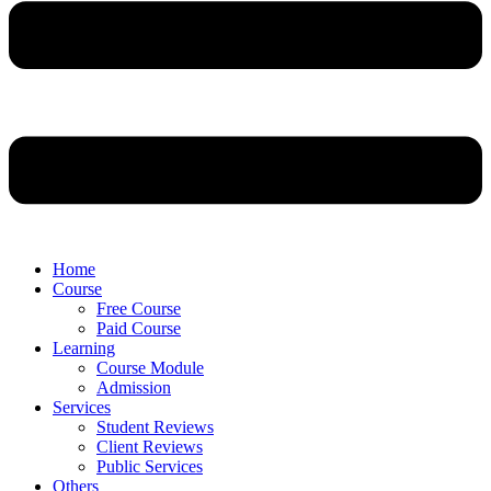
Home
Course
Free Course
Paid Course
Learning
Course Module
Admission
Services
Student Reviews
Client Reviews
Public Services
Others