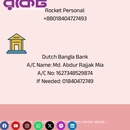
Rocket Personal:
+88018404727493
Dutch Bangla Bank
A/C Name: Md. Abdur Rajjak Mia
A/C No: 1627348529874
If Needed: 01840472749
হাল ছেড়ো না, ধৈর্য ধরো, চেষ্টা চালিয়ে যাও — ইনশাআল্লাহ সফলতা আসবেই।