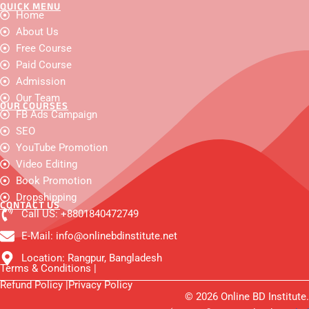
QUICK MENU
F
Y
I
W
X
F
L
Home
a
o
n
h
-
a
i
c
About Us
u
s
a
t
c
n
e
t
t
t
w
e
k
Free Course
b
u
a
s
i
b
e
o
b
g
a
t
o
d
Paid Course
o
e
r
p
t
o
i
Admission
k
a
p
e
k
n
m
r
-
Our Team
OUR COURSES
m
FB Ads Campaign
e
s
SEO
s
e
YouTube Promotion
n
Video Editing
g
e
Book Promotion
r
Dropshipping
CONTACT US
Call US: +8801840472749
E-Mail: info@onlinebdinstitute.net
Location: Rangpur, Bangladesh
Terms & Conditions |
Refund Policy |
Privacy Policy
© 2026 Online BD Institute.