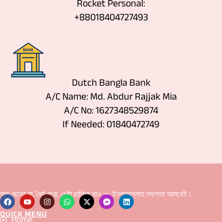
Rocket Personal:
+88018404727493
Dutch Bangla Bank
A/C Name: Md. Abdur Rajjak Mia
A/C No: 1627348529874
If Needed: 01840472749
হাল ছেড়ো না, ধৈর্য ধরো, চেষ্টা চালিয়ে যাও — ইনশাআল্লাহ সফলতা আসবেই।
QUICK MENU
F
Y
I
W
X
F
L
Home