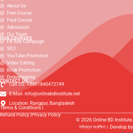
a
o
n
h
-
a
i
About Us
c
u
s
a
t
c
n
e
t
t
t
w
e
k
Free Course
b
u
a
s
i
b
e
o
b
g
a
t
o
d
Paid Course
o
e
r
p
t
o
i
Admission
k
a
p
e
k
n
m
r
-
Our Team
OUR COURSES
m
FB Ads Campaign
e
s
SEO
s
e
YouTube Promotion
n
Video Editing
g
e
Book Promotion
r
Dropshipping
CONTACT US
Call US: +8801840472749
E-Mail: info@onlinebdinstitute.net
Location: Rangpur, Bangladesh
Terms & Conditions |
Refund Policy |
Privacy Policy
© 2026 Online BD Institute.
সর্বস্বত্ব সংরক্ষিত। Develop by