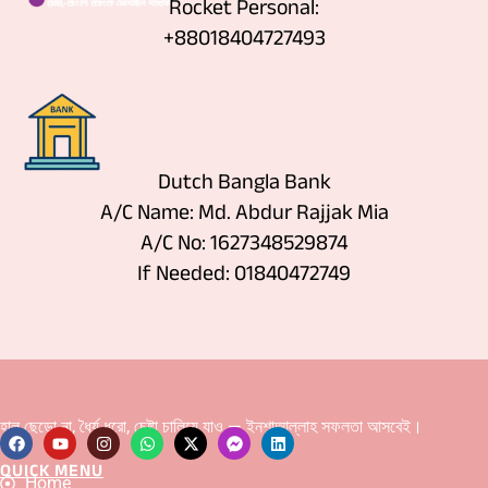
Rocket Personal:
+88018404727493
Dutch Bangla Bank
A/C Name: Md. Abdur Rajjak Mia
A/C No: 1627348529874
If Needed: 01840472749
হাল ছেড়ো না, ধৈর্য ধরো, চেষ্টা চালিয়ে যাও — ইনশাআল্লাহ সফলতা আসবেই।
QUICK MENU
F
Y
I
W
X
F
L
Home