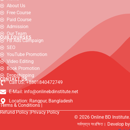
a
o
n
h
-
a
i
About Us
c
u
s
a
t
c
n
e
t
t
t
w
e
k
Free Course
b
u
a
s
i
b
e
o
b
g
a
t
o
d
Paid Course
o
e
r
p
t
o
i
Admission
k
a
p
e
k
n
m
r
-
Our Team
OUR COURSES
m
FB Ads Campaign
e
s
SEO
s
e
YouTube Promotion
n
Video Editing
g
e
Book Promotion
r
Dropshipping
CONTACT US
Call US: +8801840472749
E-Mail: info@onlinebdinstitute.net
Location: Rangpur, Bangladesh
Terms & Conditions |
Refund Policy |
Privacy Policy
© 2026 Online BD Institute.
সর্বস্বত্ব সংরক্ষিত। Develop by