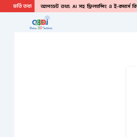
Skip
ভর্তি তথ্য
আপডেট তথ্য: AI সহ ফ্রিল্যান্সিং ও ই-কমার্স 
to
content