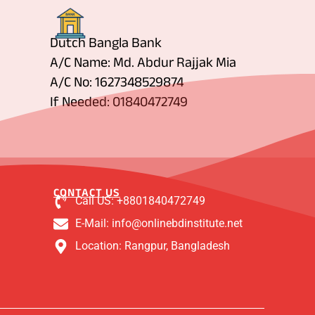
Dutch Bangla Bank
A/C Name: Md. Abdur Rajjak Mia
A/C No: 1627348529874
If Needed: 01840472749
CONTACT US
Call US: +8801840472749
E-Mail: info@onlinebdinstitute.net
Location: Rangpur, Bangladesh