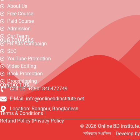
a
o
n
h
-
a
i
About Us
c
u
s
a
t
c
n
e
t
t
t
w
e
k
Free Course
b
u
a
s
i
b
e
o
b
g
a
t
o
d
Paid Course
o
e
r
p
t
o
i
Admission
k
a
p
e
k
n
m
r
-
Our Team
OUR COURSES
m
FB Ads Campaign
e
s
SEO
s
e
YouTube Promotion
n
Video Editing
g
e
Book Promotion
r
Dropshipping
CONTACT US
Call US: +8801840472749
E-Mail: info@onlinebdinstitute.net
Location: Rangpur, Bangladesh
Terms & Conditions |
Refund Policy |
Privacy Policy
© 2026 Online BD Institute.
সর্বস্বত্ব সংরক্ষিত। Develop by