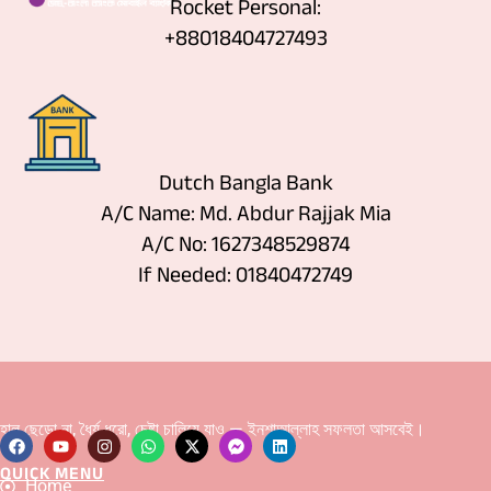
Rocket Personal:
+88018404727493
Dutch Bangla Bank
A/C Name: Md. Abdur Rajjak Mia
A/C No: 1627348529874
If Needed: 01840472749
হাল ছেড়ো না, ধৈর্য ধরো, চেষ্টা চালিয়ে যাও — ইনশাআল্লাহ সফলতা আসবেই।
QUICK MENU
F
Y
I
W
X
F
L
Home