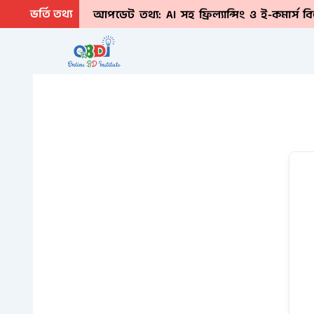
Skip
ভর্তি তথ্য
আপডেট তথ্য: AI সহ ফ্রিল্যান্সিং ও ই-কমার্স 
to
content