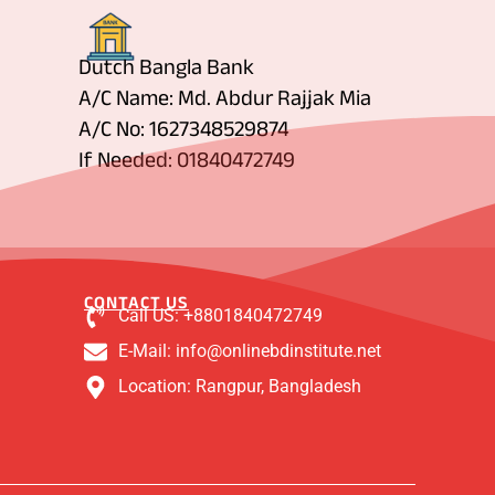
Dutch Bangla Bank
A/C Name: Md. Abdur Rajjak Mia
A/C No: 1627348529874
If Needed: 01840472749
CONTACT US
Call US: +8801840472749
E-Mail: info@onlinebdinstitute.net
Location: Rangpur, Bangladesh