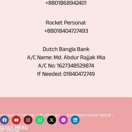
‪+8801868942401
Rocket Personal:
+88018404727493
Dutch Bangla Bank
A/C Name: Md. Abdur Rajjak Mia
A/C No: 1627348529874
If Needed: 01840472749
হাল ছেড়ো না, ধৈর্য ধরো, চেষ্টা চালিয়ে যাও — ইনশাআল্লাহ সফলতা আসবেই।
QUICK MENU
F
Y
I
W
X
F
L
Home