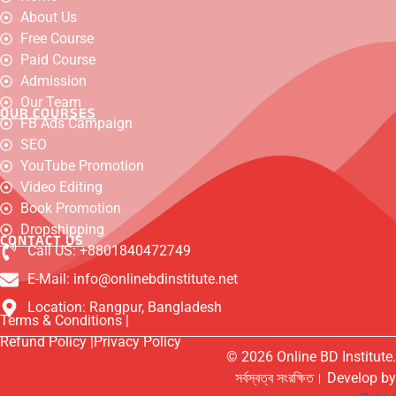
a
o
n
h
-
a
i
About Us
c
u
s
a
t
c
n
e
t
t
t
w
e
k
Free Course
b
u
a
s
i
b
e
o
b
g
a
t
o
d
Paid Course
o
e
r
p
t
o
i
Admission
k
a
p
e
k
n
m
r
-
Our Team
OUR COURSES
m
FB Ads Campaign
e
s
SEO
s
e
YouTube Promotion
n
Video Editing
g
e
Book Promotion
r
Dropshipping
CONTACT US
Call US: +8801840472749
E-Mail: info@onlinebdinstitute.net
Location: Rangpur, Bangladesh
Terms & Conditions |
Refund Policy |
Privacy Policy
© 2026 Online BD Institute.
সর্বস্বত্ব সংরক্ষিত। Develop by