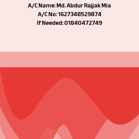
A/C Name: Md. Abdur Rajjak Mia
A/C No: 1627348529874
If Needed: 01840472749