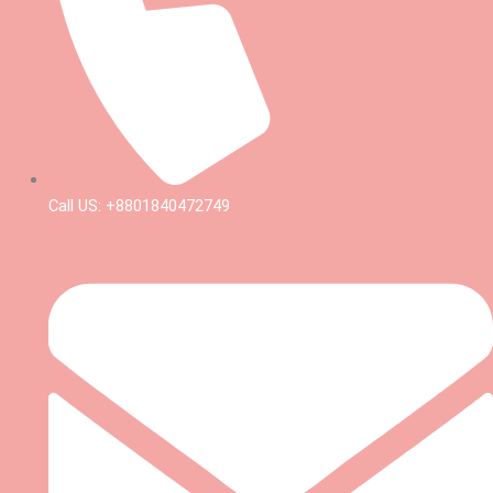
Call US: +8801840472749