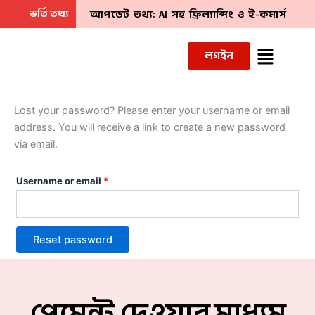
Skip
Required
ভর্তি তথ্য
আপডেট তথ্য: AI সহ ফ্রিল্যান্সিং ও ই-কমার্স
to
বিজনেস গ্রোথ (লাইভ কমপ্লিট কোর্স) ” 📢 ১০ম ব্যাচ
content
Menu
লগইন
ভর্তি চলছে। সিট শেষের দিক ‘দ্রুত Inbox”
Lost your password? Please enter your username or email
address. You will receive a link to create a new password
via email.
Username or email
*
Reset password
পেমেন্ট দেওয়ার মাধ্যম