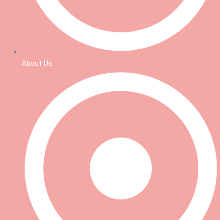
g
e
r
About Us