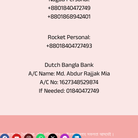
+8801840472749
‪+8801868942401
Rocket Personal:
+88018404727493
Dutch Bangla Bank
A/C Name: Md. Abdur Rajjak Mia
A/C No: 1627348529874
If Needed: 01840472749
হাল ছেড়ো না, ধৈর্য ধরো, চেষ্টা চালিয়ে যাও — ইনশাআল্লাহ সফলতা আসবেই।