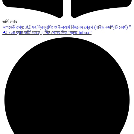
ভর্তি তথ্য
আপডেট তথ্য: AI সহ ফ্রিল্যান্সিং ও ই-কমার্স বিজনেস গ্রোথ (লাইভ কমপ্লিট কোর্স) ”
📢 ১০ম ব্যাচ ভর্তি চলছে। সিট শেষের দিক ‘দ্রুত Inbox”