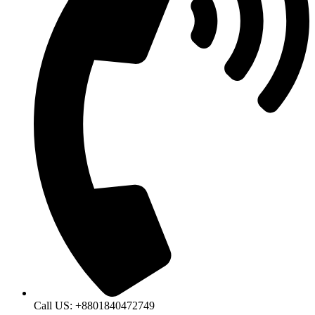
Call US: +8801840472749