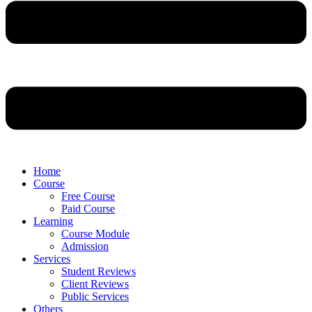
Home
Course
Free Course
Paid Course
Learning
Course Module
Admission
Services
Student Reviews
Client Reviews
Public Services
Others