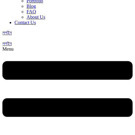
Portfolio
Blog
FAQ
About Us
Contact Us
লগইন
লগইন
Menu