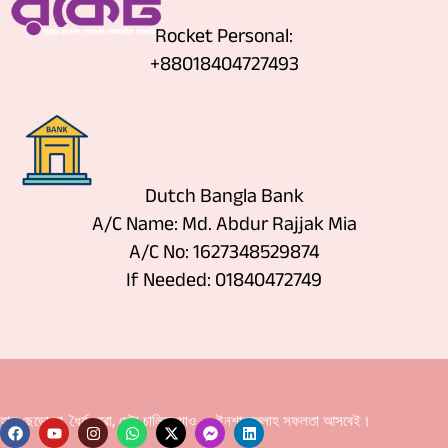
Rocket Personal:
+88018404727493
Dutch Bangla Bank
A/C Name: Md. Abdur Rajjak Mia
A/C No: 1627348529874
If Needed: 01840472749
হাল ছেড়ো না, ধৈর্য ধরো, চেষ্টা চালিয়ে যাও — ইনশাআল্লাহ সফলতা আসবেই।