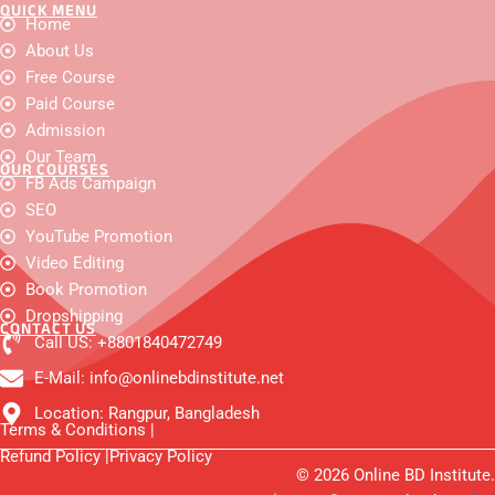
QUICK MENU
F
Y
I
W
X
F
L
Home
a
o
n
h
-
a
i
c
About Us
u
s
a
t
c
n
e
t
t
t
w
e
k
Free Course
b
u
a
s
i
b
e
o
b
g
a
t
o
d
Paid Course
o
e
r
p
t
o
i
Admission
k
a
p
e
k
n
m
r
-
Our Team
OUR COURSES
m
FB Ads Campaign
e
s
SEO
s
e
YouTube Promotion
n
Video Editing
g
e
Book Promotion
r
Dropshipping
CONTACT US
Call US: +8801840472749
E-Mail: info@onlinebdinstitute.net
Location: Rangpur, Bangladesh
Terms & Conditions |
Refund Policy |
Privacy Policy
© 2026 Online BD Institute.