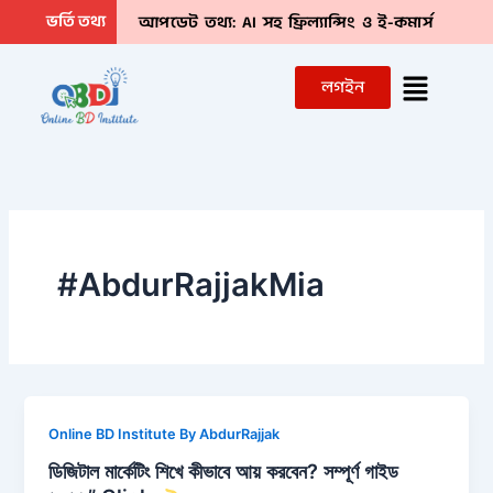
Skip
ভর্তি তথ্য
আপডেট তথ্য: AI সহ ফ্রিল্যান্সিং ও ই-কমার্স
to
বিজনেস গ্রোথ (লাইভ কমপ্লিট কোর্স) ”
১০ম ব্যাচ
content
Menu
লগইন
ভর্তি চলছে। সিট শেষের দিক ‘দ্রুত Inbox”
#AbdurRajjakMia
Online BD Institute By AbdurRajjak
ডিজিটাল মার্কেটিং শিখে কীভাবে আয় করবেন? সম্পূর্ণ গাইড