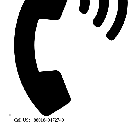
Call US: +8801840472749