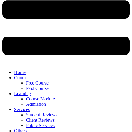
Home
Course
Free Course
Paid Course
Learning
Course Module
Admission
Services
Student Reviews
Client Reviews
Public Services
Others