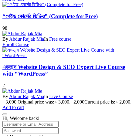
“পেইড কোর্সের ভিডিও” (Complete for Free)
98
By
Abdur Rajjak Mia
In
Free course
Enroll Course
এডভান্স Website Design & SEO Expert Live Course
with “WordPress”
2
By
Abdur Rajjak Mia
In
Live Course
৳
3,000
Original price was: ৳ 3,000.
৳
2,000
Current price is: ৳ 2,000.
Add to cart
Hi, Welcome back!