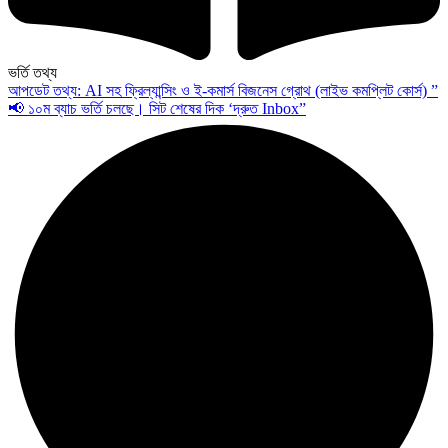
ভর্তি তথ্য
আপডেট তথ্য: AI সহ ফ্রিল্যান্সিং ও ই-কমার্স বিজনেস গ্রোথ (লাইভ কমপ্লিট কোর্স) ”
📢 ১০ম ব্যাচ ভর্তি চলছে। সিট শেষের দিক ‘দ্রুত Inbox”