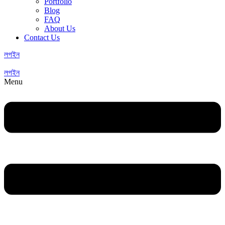
Portfolio
Blog
FAQ
About Us
Contact Us
লগইন
লগইন
Menu