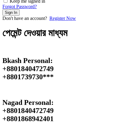
Keep me signed in
Forgot Password?
Sign In
Don't have an account?
Register Now
পেমেন্ট দেওয়ার মাধ্যম
Bkash Personal:
+8801840472749
+8801739730***
Nagad Personal:
+8801840472749
‪+8801868942401