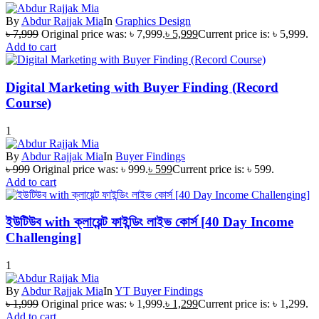
By
Abdur Rajjak Mia
In
Graphics Design
৳
7,999
Original price was: ৳ 7,999.
৳
5,999
Current price is: ৳ 5,999.
Add to cart
Digital Marketing with Buyer Finding (Record
Course)
1
By
Abdur Rajjak Mia
In
Buyer Findings
৳
999
Original price was: ৳ 999.
৳
599
Current price is: ৳ 599.
Add to cart
ইউটিউব with ক্লায়েন্ট ফাইন্ডিং লাইভ কোর্স [40 Day Income
Challenging]
1
By
Abdur Rajjak Mia
In
YT Buyer Findings
৳
1,999
Original price was: ৳ 1,999.
৳
1,299
Current price is: ৳ 1,299.
Add to cart