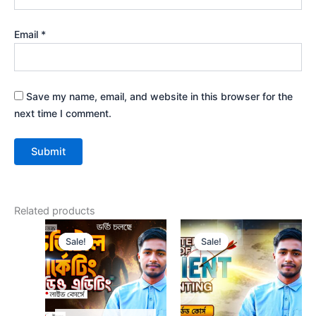
Email
*
Save my name, email, and website in this browser for the
next time I comment.
Related products
Original
Current
Original
Current
price
price
price
price
Sale!
Sale!
Sale!
Sale!
was:
is:
was:
is:
৳ 7,050.
৳ 5,050.
৳ 999.
৳ 599.