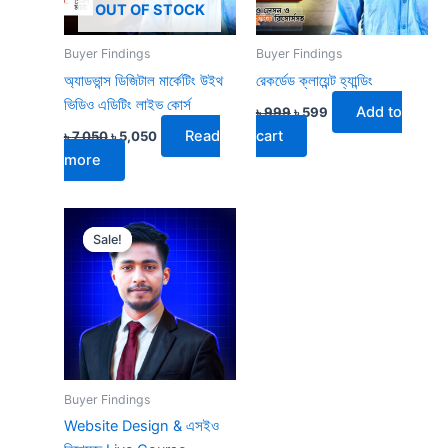
OUT OF STOCK
Buyer Findings
Buyer Findings
অ্যাডভান্স ডিজিটাল মার্কেটিং উইথ
রেকর্ডেড ক্লায়েন্ট হ্যান্ডিং
ভিডিও এডিটিং লাইভ কোর্স
Add to
৳
999
৳
599
Read
cart
৳
7,050
৳
5,050
more
Original
Current
price
price
Sale!
Sale!
was:
is:
৳ 3,000.
৳ 2,000.
Buyer Findings
Website Design & এসইও