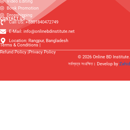
Video Editing
g
e
Book Promotion
r
Dropshipping
CONTACT US
Call US: +8801840472749
E-Mail: info@onlinebdinstitute.net
Location: Rangpur, Bangladesh
Terms & Conditions |
Refund Policy |
Privacy Policy
© 2026 Online BD Institute.
সর্বস্বত্ব সংরক্ষিত। Develop by
Zahid