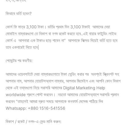
ইন,শা,আল্লাহ
কিভাবে ভর্তি হবেন?
কোর্স ফি মাত্র 3,100 টাকা। ভর্তির প্রথম দিন 3,100 টাকাই আমাদের দেয়া
মোবাইল নাম্বারগুলো তে বিকাশ বা নগদ রকেট করতে হবে..এই বায়ার ফাইন্ডিং লাইভ
কোর্স এ আপনারা এক টাকাও ছাড় পাবেন না” আপনাকে ফিক্সড দিয়েই ভর্তি হতে হবে
তবে একবারেই দিতে হবে|
পেমেন্টের পর করণীয়:
আমাদের ওয়েবসাইটে দেয়া নাম্বারগুলোতে টাকা সেন্ডিং করার পর অবশ্যই স্ক্রিনশট সহ
আপনার নাম, আপনার হোয়াটসঅ্যাপ নাম্বার, আপনার জিমেইল এবং আপনি কোন বিভাগ
থেকে এই তথ্যগুলো নিয়ে সরাসরি আমাদের Digital Marketing Help
worldwide গ্রুপে পোস্ট করবেন। নয়তো আমাদের হোয়াটসঅ্যাপে সরাসরি প্রদান
করবেন “তাহলেই আমরা দ্রুত সময়ে আপনাকে কনফার্ম মেসেজ পাঠিয়ে দিব
Whatsapp: +880 1516-541556
বিকাশ / রকেট / নগদ-এ সেন্ড মানি করুন: