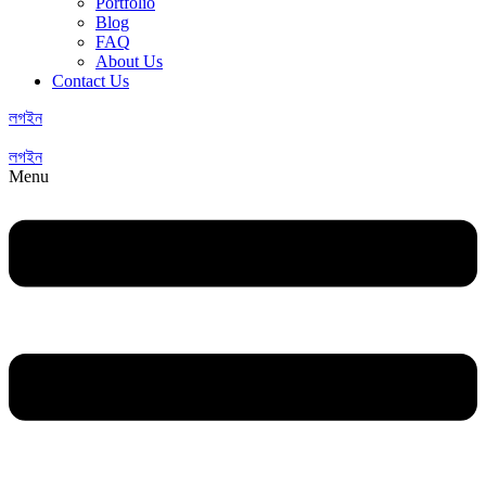
Portfolio
Blog
FAQ
About Us
Contact Us
লগইন
লগইন
Menu