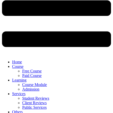
Home
Course
Free Course
Paid Course
Learning
Course Module
Admission
Services
Student Reviews
Client Reviews
Public Services
Others