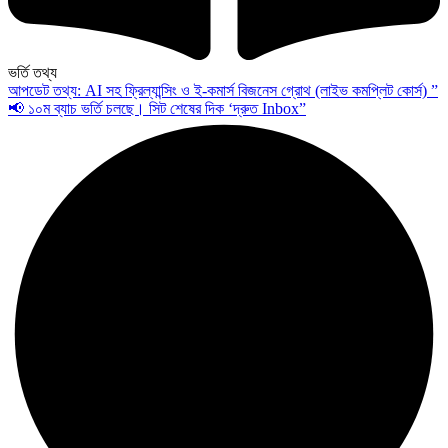
ভর্তি তথ্য
আপডেট তথ্য: AI সহ ফ্রিল্যান্সিং ও ই-কমার্স বিজনেস গ্রোথ (লাইভ কমপ্লিট কোর্স) ”
📢 ১০ম ব্যাচ ভর্তি চলছে। সিট শেষের দিক ‘দ্রুত Inbox”