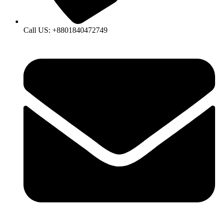
Call US: +8801840472749